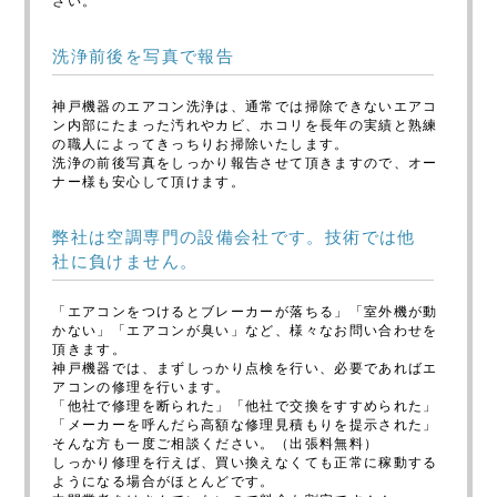
さい。
洗浄前後を写真で報告
神戸機器のエアコン洗浄は、通常では掃除できないエアコ
ン内部にたまった汚れやカビ、ホコリを長年の実績と熟練
の職人によってきっちりお掃除いたします。
洗浄の前後写真をしっかり報告させて頂きますので、オー
ナー様も安心して頂けます。
弊社は空調専門の設備会社です。技術では他
社に負けません。
「エアコンをつけるとブレーカーが落ちる」「室外機が動
かない」「エアコンが臭い」など、様々なお問い合わせを
頂きます。
神戸機器では、まずしっかり点検を行い、必要であればエ
アコンの修理を行います。
「他社で修理を断られた」「他社で交換をすすめられた」
「メーカーを呼んだら高額な修理見積もりを提示された」
そんな方も一度ご相談ください。（出張料無料）
しっかり修理を行えば、買い換えなくても正常に稼動する
ようになる場合がほとんどです。