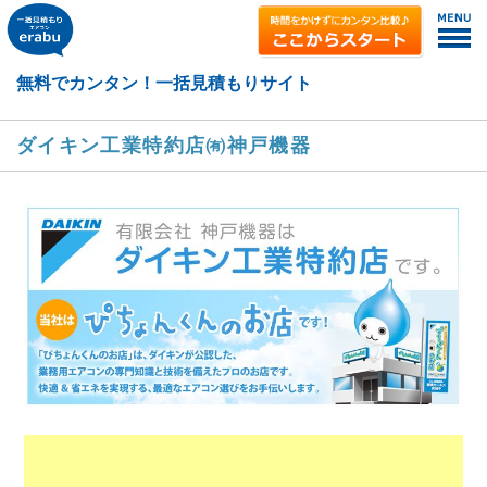
ダイキン工業特約店㈲神戸機器