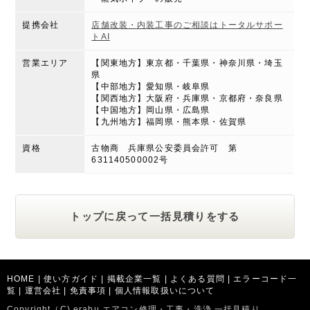
提携会社
店舗改装・内装工事のご相談はトータルサポー
トAI
営業エリア
【関東地方】東京都・千葉県・神奈川県・埼玉
県
【中部地方】愛知県・岐阜県
【関西地方】大阪府・兵庫県・京都府・奈良県
【中国地方】岡山県・広島県
【九州地方】福岡県・熊本県・佐賀県
資格
古物商 兵庫県公安委員会許可 第
631140500002号
トップに戻って一括見積りをする
HOME
|
使い方ガイド
|
掲載企業一覧
|
よくある質問
|
エラーコード一
覧
|
運営会社
|
免責事項
|
個人情報取扱いについて
Copyright（C) erabu エアコン修理・工事・洗浄 一括見積り.