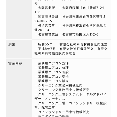
号
・大阪営業所 ：大阪府寝屋川市川勝町7-24-
101
・関東圏営業所：神奈川県川崎市宮前区菅生2-
24-30-205
・横浜営業所 ：神奈川県横浜市金沢区能見台
通26-8-3
・名古屋営業所：名古屋市熱田区六野2-6
創業
・昭和55年 有限会社神戸資材機器販売設立
・平成8年7月 有限会社神戸機器設立、有限会
社神戸資材機器販売を統合
営業内容
・業務用エアコン洗浄
・業務用エアコン修理
・業務用エアコン新設
・業務用エアコン交換
・業務用エアコン販売
・クリーニング業務用機械販売
・クリーニング業務用中古機械販売
・クリーニング工場システムトータルアドバイ
ザー・メンテナンス
・クリーニング工場・コインランドリー機械設
営、配管工事
・コインランドリー用中古機械販売
・蒸気ボイラーの販売